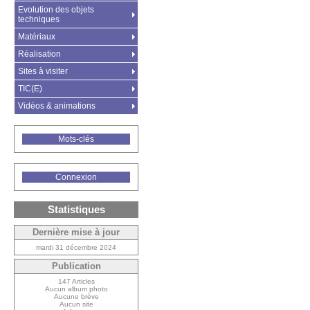
Evolution des objets
techniques
Matériaux
Réalisation
Sites à visiter
TIC(E)
Vidéos & animations
Mots-clés
Connexion
Statistiques
Dernière mise à jour
mardi 31 décembre 2024
Publication
147 Articles
Aucun album photo
Aucune brève
Aucun site