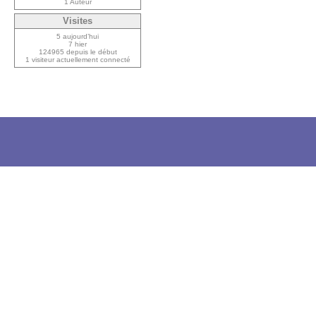
1 Auteur
Visites
5 aujourd’hui
7 hier
124965 depuis le début
1 visiteur actuellement connecté