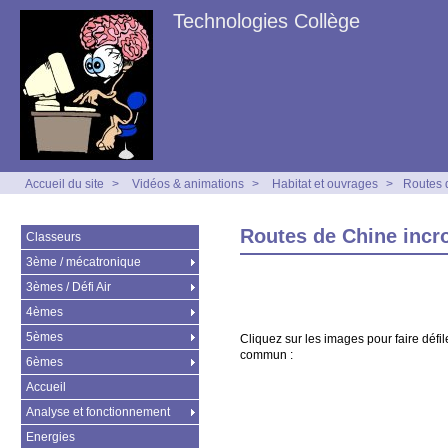
Technologies Collège
Accueil du site
>
Vidéos & animations
>
Habitat et ouvrages
>
Routes 
Routes de Chine incr
Classeurs
3ème / mécatronique
3èmes / Défi Air
4èmes
5èmes
Cliquez sur les images pour faire défi
commun :
6èmes
Accueil
Analyse et fonctionnement
Energies