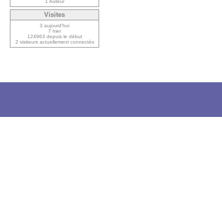
1 Auteur
Visites
3 aujourd’hui
7 hier
124963 depuis le début
2 visiteurs actuellement connectés