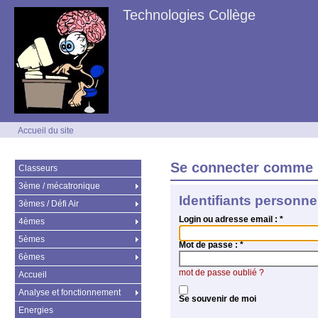
Technologies Collège
Accueil du site
Se connecter comme 
Classeurs
3ème / mécatronique
Identifiants personne
3èmes / Défi Air
Login ou adresse email :
*
4èmes
5èmes
Mot de passe :
*
6èmes
mot de passe oublié ?
Accueil
Analyse et fonctionnement
Se souvenir de moi
Energies