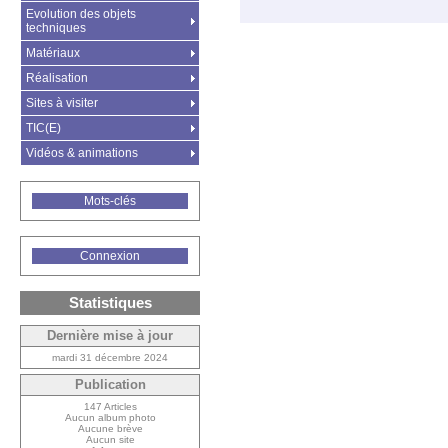
Evolution des objets
techniques
Matériaux
Réalisation
Sites à visiter
TIC(E)
Vidéos & animations
Mots-clés
Connexion
Statistiques
Dernière mise à jour
mardi 31 décembre 2024
Publication
147 Articles
Aucun album photo
Aucune brève
Aucun site