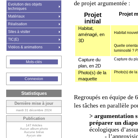
de projet argumentée :
Evolution des objets
techniques
Projet
Projet m
Matériaux
initial
Réalisation
Habitat,
Sites à visiter
Habitat nouve
aménagé, en
TIC(E)
3D
Quelle orienta
Vidéos & animations
luminosité ?
P
Capture du
Capture du pl
Mots-clés
plan, en 2D
Photo(s) de la
Photo(s) de la
maquette
Connexion
Statistiques
Regroupés en équipe de 6,
Dernière mise à jour
les tâches en parallèle pou
mardi 31 décembre 2024
> argumentation s
Publication
préparer un diapo
147 Articles
écologiques d’assur
Aucun album photo
Aucune brève
- l’approvis
Aucun site