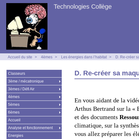
Technologies Collège
Accueil du site
>
4èmes
>
Les énergies dans l’habitat
>
D. Re-créer s
D. Re-créer sa maqu
Classeurs
3ème / mécatronique
3èmes / Défi Air
4èmes
En vous aidant de la vid
5èmes
Arthus Bertrand sur la «
6èmes
et des documents
Ressou
Accueil
climatique, sur la synthèse
Analyse et fonctionnement
vous allez préparer les é
Energies