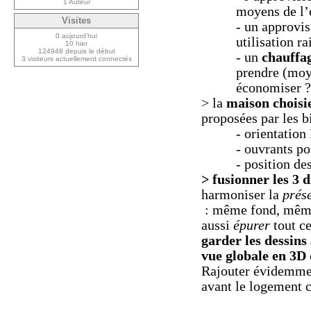
1 Auteur
moyens de l’
Visites
- un approvi
0 aujourd’hui
utilisation r
10 hier
124948 depuis le début
- un
chauffa
3 visiteurs actuellement connectés
prendre (moy
économiser ?
> la
maison choisi
proposées par les b
- orientation
- ouvrants pos
- position de
> fusionner les 3
harmoniser la
prés
: même fond, mêmes
aussi
épurer
tout ce
garder les dessins
vue globale en 3D
Rajouter évidemmen
avant le logement c