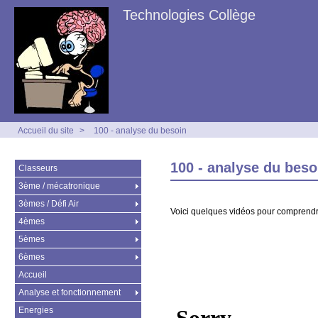
Technologies Collège
Accueil du site
>
100 - analyse du besoin
100 - analyse du beso
Classeurs
3ème / mécatronique
3èmes / Défi Air
Voici quelques vidéos pour comprendre
4èmes
5èmes
6èmes
Accueil
Analyse et fonctionnement
Energies