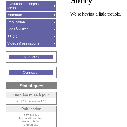
Evolution des objets
techniques
Matériaux
Réalisation
Sites à visiter
TIC(E)
Vidéos & animations
Mots-clés
Connexion
Statistiques
Dernière mise à jour
mardi 31 décembre 2024
Publication
147 Articles
Aucun album photo
Aucune brève
Aucun site