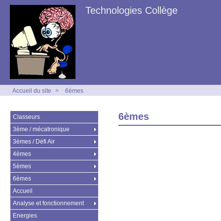
Technologies Collège
Accueil du site
>
6èmes
6èmes
Classeurs
3ème / mécatronique
3èmes / Défi Air
4èmes
5èmes
6èmes
Accueil
Analyse et fonctionnement
Energies