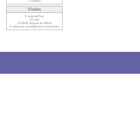
1 Auteur
Visites
0 aujourd’hui
10 hier
124948 depuis le début
3 visiteurs actuellement connectés