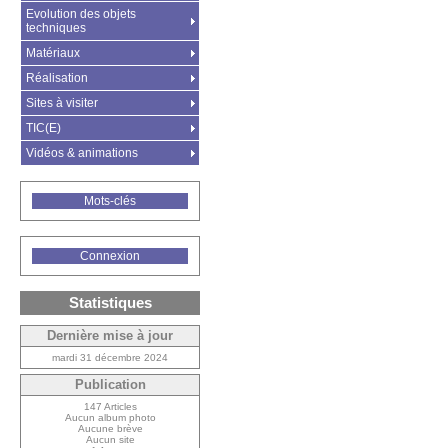
Evolution des objets
techniques
Matériaux
Réalisation
Sites à visiter
TIC(E)
Vidéos & animations
Mots-clés
Connexion
Statistiques
Dernière mise à jour
mardi 31 décembre 2024
Publication
147 Articles
Aucun album photo
Aucune brève
Aucun site