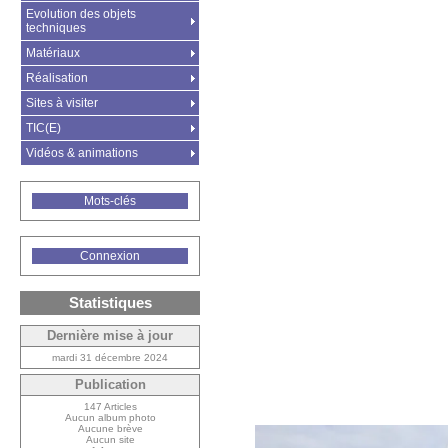
Evolution des objets
techniques
Matériaux
Réalisation
Sites à visiter
TIC(E)
Vidéos & animations
Mots-clés
Connexion
Statistiques
Dernière mise à jour
mardi 31 décembre 2024
Publication
147 Articles
Aucun album photo
Aucune brève
Aucun site