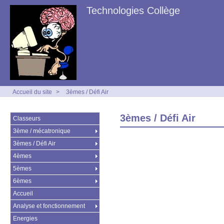
Technologies Collège
Accueil du site
>
3èmes / Défi Air
3èmes / Défi Air
Classeurs
3ème / mécatronique
3èmes / Défi Air
4èmes
5èmes
6èmes
Accueil
Analyse et fonctionnement
Energies