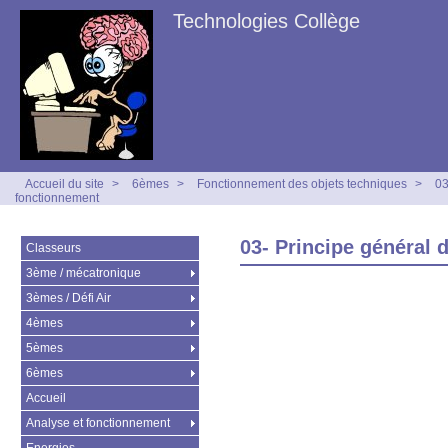
Technologies Collège
Accueil du site
>
6èmes
>
Fonctionnement des objets techniques
>
03
fonctionnement
03- Principe général 
Classeurs
3ème / mécatronique
3èmes / Défi Air
4èmes
5èmes
6èmes
Accueil
Analyse et fonctionnement