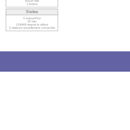
Aucun site
1 Auteur
Visites
0 aujourd’hui
10 hier
124948 depuis le début
3 visiteurs actuellement connectés