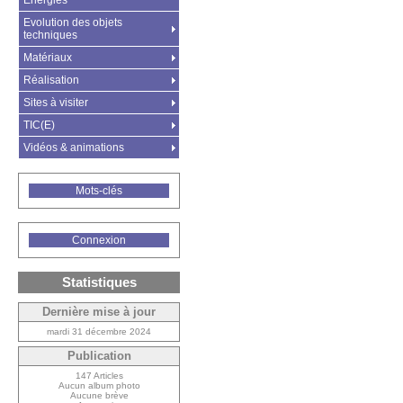
Energies
Evolution des objets
techniques
Matériaux
Réalisation
Sites à visiter
TIC(E)
Vidéos & animations
Mots-clés
Connexion
Statistiques
Dernière mise à jour
mardi 31 décembre 2024
Publication
147 Articles
Aucun album photo
Aucune brève