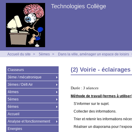
Technologies Collège
Accueil du site
>
5èmes
>
Dans la ville, aménager un espace de loisirs
(2) Voirie - éclairag
Classeurs
3ème / mécatronique
3èmes / Défi Air
Durée :
3 séances
4èmes
Méthode de travail (termes à utiliser
5èmes
S’informer sur le sujet.
6èmes
Collecter des informations.
Accueil
Trier et retenir les informations néc
Analyse et fonctionnement
Réaliser un diaporama pour l’exposer
Energies