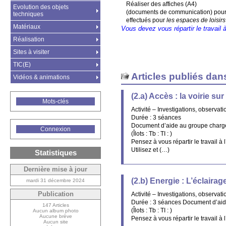
Réaliser des affiches (A4)
Evolution des objets
(documents de communication) pour 
techniques
effectués pour
les espaces de loisirs
Matériaux
Vous devez vous répartir le travail à 
Réalisation
Sites à visiter
TIC(E)
Articles publiés dan
Vidéos & animations
(2.a) Accès : la voirie sur
Mots-clés
Activité – Investigations, observat
Durée : 3 séances
Document d’aide au groupe chargé d
Connexion
(Îlots : Tb : TI : )
Pensez à vous répartir le travail à l’
Utilisez et (…)
Statistiques
Dernière mise à jour
(2.b) Energie : L’éclairag
mardi 31 décembre 2024
Publication
Activité – Investigations, observat
Durée : 3 séances Document d’aide 
147 Articles
(Îlots : Tb : TI : )
Aucun album photo
Aucune brève
Pensez à vous répartir le travail à l
Aucun site