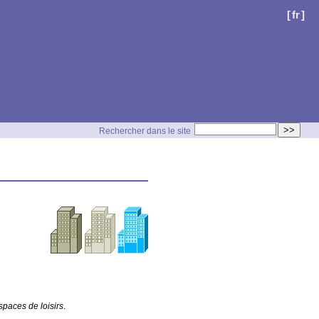
[
fr
]
>>
Rechercher dans le site
spaces de loisirs
.