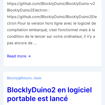
https://github.com/BlocklyDuino/BlocklyDuino-v2
BlocklyDuino2Electron :
https://github.com/BlocklyDuino/BlocklyDuino2Ele
ctron Pour la version hors ligne avec le logiciel de
compilation embarqué, c’est fonctionnel mais à la
condition de le lancer sur votre ordinateur, il n’y a
pas encore de …
BlocklyDuino2
Read more →
prêt
!
Plein
Blockly@rduino
,
Geek
de
BlocklyDuino2 en logiciel
nouveautés
!
portable est lancé
En