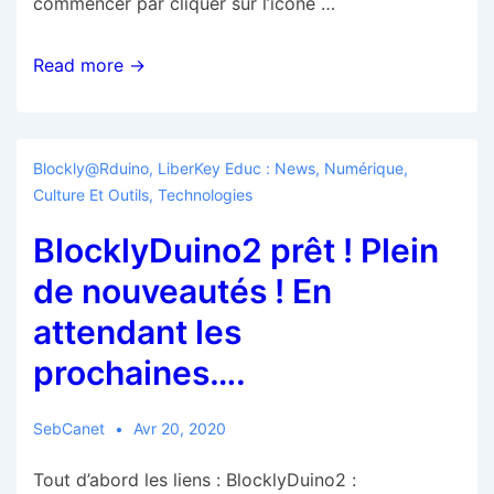
commencer par cliquer sur l’icône …
BlocklyDuino2Electron
Read more →
aussi
a
quelques
Blockly@rduino
,
LiberKey Educ : News
,
Numérique,
nouveautés
Culture Et Outils
,
Technologies
BlocklyDuino2 prêt ! Plein
de nouveautés ! En
attendant les
prochaines….
SebCanet
Avr 20, 2020
Tout d’abord les liens : BlocklyDuino2 :