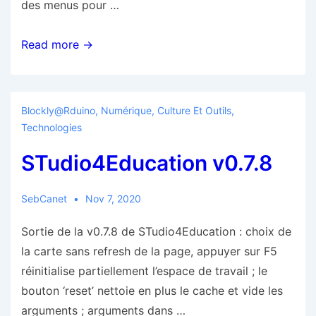
des menus pour …
BlocklyDuino
Read more →
v0.8,
de
plus
Blockly@rduino
,
Numérique, Culture Et Outils
,
en
Technologies
plus
STudio4Education v0.7.8
fonctionnel
!
SebCanet
Nov 7, 2020
Sortie de la v0.7.8 de STudio4Education : choix de
la carte sans refresh de la page, appuyer sur F5
réinitialise partiellement l’espace de travail ; le
bouton ‘reset’ nettoie en plus le cache et vide les
arguments ; arguments dans …