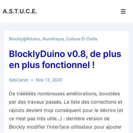
↓
A.S.T.U.C.E.
passer
Men
au
contenu
principal
Blockly@rduino
,
Numérique, Culture Et Outils
BlocklyDuino v0.8, de plus
en plus fonctionnel !
SebCanet
Nov 13, 2020
De trèèèèès nombreuses améliorations, boostées
par des travaux passés. La liste des corrections et
rajouts devient trop conséquent pour le décrire (et
ce n’est pas très utile…) : dernière version de
Blockly modifier l’interface utilisateur pour ajouter