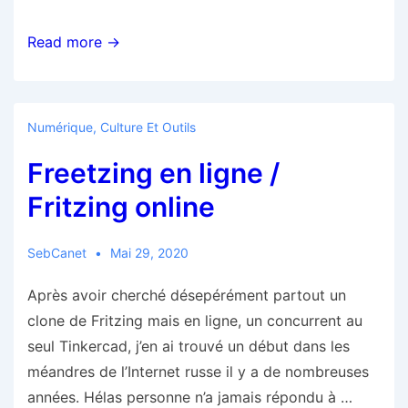
Portrait
Read more →
de
Maker
#70
Numérique, Culture Et Outils
:
Freetzing en ligne /
moi
Fritzing online
SebCanet
Mai 29, 2020
Après avoir cherché désepérément partout un
clone de Fritzing mais en ligne, un concurrent au
seul Tinkercad, j’en ai trouvé un début dans les
méandres de l’Internet russe il y a de nombreuses
années. Hélas personne n’a jamais répondu à …