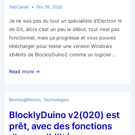
attendant
SebCanet
Fév 26, 2020
les
Je ne suis pas du tout un spécialiste d’Electron ni
prochaines….
de Git, alors c’est un peu le début, tout n’est pas
fonctionnel, mais ça progresse et vous pouvez
télécharger pour tester une version Windows
x64bits de BlocklyDuino2 comme un logiciel …
BlocklyDuino2
Read more →
en
logiciel
portable
Blockly@rduino
,
Technologies
est
BlocklyDuino v2(020) est
lancé
prêt, avec des fonctions