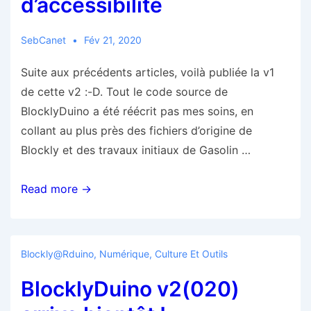
d’accessibilité
SebCanet
Fév 21, 2020
Suite aux précédents articles, voilà publiée la v1
de cette v2 :-D. Tout le code source de
BlocklyDuino a été réécrit pas mes soins, en
collant au plus près des fichiers d’origine de
Blockly et des travaux initiaux de Gasolin …
BlocklyDuino
Read more →
v2(020)
est
prêt,
Blockly@rduino
,
Numérique, Culture Et Outils
avec
BlocklyDuino v2(020)
des
fonctions