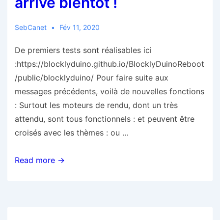
arrive bientôt !
d’accessibilité
SebCanet
Fév 11, 2020
De premiers tests sont réalisables ici
:https://blocklyduino.github.io/BlocklyDuinoReboot
/public/blocklyduino/ Pour faire suite aux
messages précédents, voilà de nouvelles fonctions
: Surtout les moteurs de rendu, dont un très
attendu, sont tous fonctionnels : et peuvent être
croisés avec les thèmes : ou …
BlocklyDuino
Read more →
v2(020)
arrive
bientôt
!