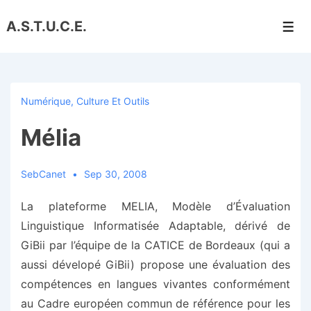
↓
A.S.T.U.C.E.
passer
Men
au
contenu
principal
Numérique, Culture Et Outils
Mélia
SebCanet
Sep 30, 2008
La plateforme MELIA, Modèle d’Évaluation
Linguistique Informatisée Adaptable, dérivé de
GiBii par l’équipe de la CATICE de Bordeaux (qui a
aussi dévelopé GiBii) propose une évalua
t
ion des
compé
t
ences en langues vivan
t
es conformément
au Cadre européen commun de référence pour les